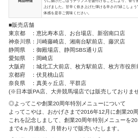
商品特徴
リに揚げたごぼうチップスを盛付けることにより、香り
上げました。甘辛く炊き上げた弾ける辛さの"緑こしょう
体感を是非ご賞味ください。
■販売店舗
東京都 ：恵比寿本店、お台場店、新宿南口店
神奈川県：川崎藤崎店、湘南台駅前店、藤沢店
静岡県 ：御殿場店、静岡SBS通り店
愛知県 ：岡崎店
大阪府 ：城北工大前店、枚方駅前店、枚方市役所
京都府 ：伏見桃山店
奈良県 ：真美ヶ丘店、平群店
(※日本坂PA店、大井競馬場店では販売しておりませ
◎よってこや創業20周年特別メニューについて
よってこやは、おかげさまで2016年12月に創業2
これを記念しまして、創業20周年特別メニューを2016
まで4ヵ月連続、月替わりで販売いたします。