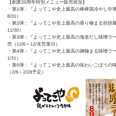
【創業20周年特別メニュー販売状況】
・第1弾：『よってこや史上最高の棒棒鶏冷やし中華』
8/31）
・第2弾：『よってこや史上最高の香り極まる担担麺』
11/30）
・第3弾：『よってこや史上最高の海老だし味噌ラ
売（12/6～12/末営業日）
・第4弾：『よってこや史上最高の麹極まる味噌ラー
1/31）
・第5弾：『よってこや史上最高の味わいごぼうの
（2/6～2/28予定）